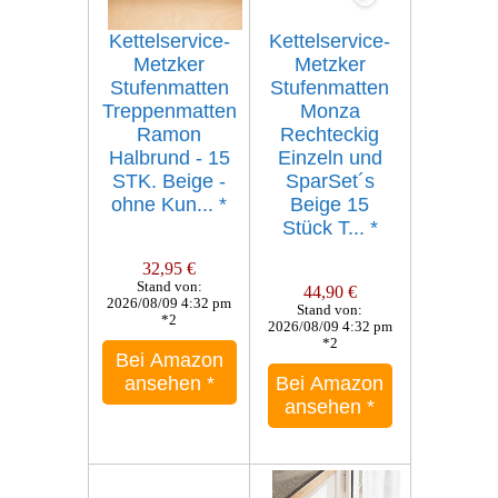
Kettelservice-
Kettelservice-
Metzker
Metzker
Stufenmatten
Stufenmatten
Treppenmatten
Monza
Ramon
Rechteckig
Halbrund - 15
Einzeln und
STK. Beige -
SparSet´s
ohne Kun...
*
Beige 15
Stück T...
*
32,95 €
Stand von:
44,90 €
2026/08/09 4:32 pm
Stand von:
*2
2026/08/09 4:32 pm
*2
Bei Amazon
ansehen
*
Bei Amazon
ansehen
*