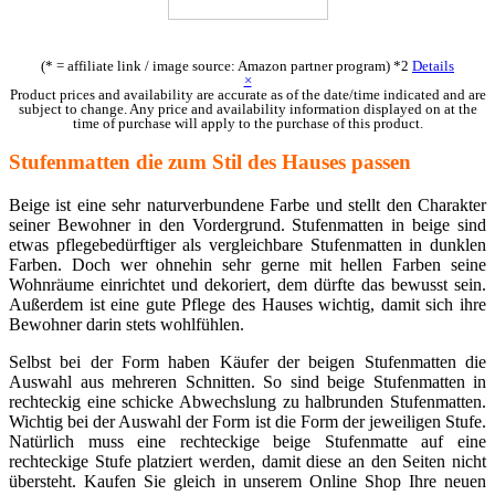
(* = affiliate link / image source: Amazon partner program)
*2
Details
×
Product prices and availability are accurate as of the date/time indicated and are
subject to change. Any price and availability information displayed on at the
time of purchase will apply to the purchase of this product.
Stufenmatten die zum Stil des Hauses passen
Beige ist eine sehr naturverbundene Farbe und stellt den Charakter
seiner Bewohner in den Vordergrund. Stufenmatten in beige sind
etwas pflegebedürftiger als vergleichbare Stufenmatten in dunklen
Farben. Doch wer ohnehin sehr gerne mit hellen Farben seine
Wohnräume einrichtet und dekoriert, dem dürfte das bewusst sein.
Außerdem ist eine gute Pflege des Hauses wichtig, damit sich ihre
Bewohner darin stets wohlfühlen.
Selbst bei der Form haben Käufer der beigen Stufenmatten die
Auswahl aus mehreren Schnitten. So sind beige Stufenmatten in
rechteckig eine schicke Abwechslung zu halbrunden Stufenmatten.
Wichtig bei der Auswahl der Form ist die Form der jeweiligen Stufe.
Natürlich muss eine rechteckige beige Stufenmatte auf eine
rechteckige Stufe platziert werden, damit diese an den Seiten nicht
übersteht. Kaufen Sie gleich in unserem Online Shop Ihre neuen