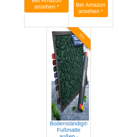
Bei Amazon
Bei Amazon
ansehen
*
ansehen
*
32%
Bodenständig®
Fußmatte
außen -