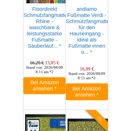
Floordirekt
andiamo
Schmutzfangmatte
Fußmatte Verdi -
Rhine -
Schmutzfangmatte
waschbare &
für den
leistungsstarke
Hauseingang -
Fußmatte -
ideal als
Sauberlauf...
*
Fußmatte innen
o...
*
16,29 €
13,85 €
Stand von: 2026/08/09
16,99 €
8:11 am *2
Stand von: 2026/08/09
8:11 am *2
Bei Amazon
ansehen
*
Bei Amazon
ansehen
*
15%