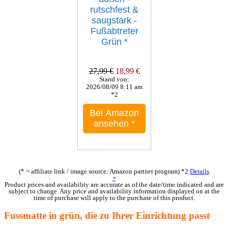
rutschfest &
saugstark -
Fußabtreter
Grün
*
27,99 €
18,99 €
Stand von:
2026/08/09 8:11 am
*2
Bei Amazon
ansehen
*
(* = affiliate link / image source: Amazon partner program)
*2
Details
×
Product prices and availability are accurate as of the date/time indicated and are
subject to change. Any price and availability information displayed on at the
time of purchase will apply to the purchase of this product.
Fussmatte in grün, die zu Ihrer Einrichtung passt