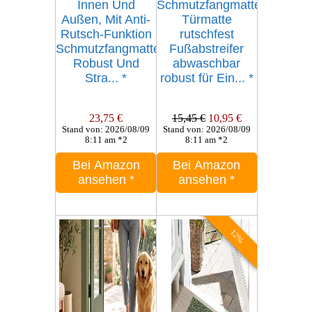
Innen Und
Schmutzfangmatte
Außen, Mit Anti-
Türmatte
Rutsch-Funktion
rutschfest
Schmutzfangmatte,
Fußabstreifer
Robust Und
abwaschbar
Stra...
*
robust für Ein...
*
23,75 €
15,45 €
10,95 €
Stand von: 2026/08/09
Stand von: 2026/08/09
8:11 am *2
8:11 am *2
Bei Amazon
Bei Amazon
ansehen
*
ansehen
*
12%