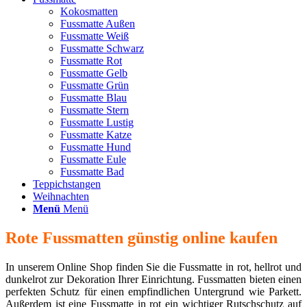
Kokosmatten
Fussmatte Außen
Fussmatte Weiß
Fussmatte Schwarz
Fussmatte Rot
Fussmatte Gelb
Fussmatte Grün
Fussmatte Blau
Fussmatte Stern
Fussmatte Lustig
Fussmatte Katze
Fussmatte Hund
Fussmatte Eule
Fussmatte Bad
Teppichstangen
Weihnachten
Menü
Menü
Rote Fussmatten günstig online kaufen
In unserem Online Shop finden Sie die Fussmatte in rot, hellrot und
dunkelrot zur Dekoration Ihrer Einrichtung. Fussmatten bieten einen
perfekten Schutz für einen empfindlichen Untergrund wie Parkett.
Außerdem ist eine Fussmatte in rot ein wichtiger Rutschschutz auf