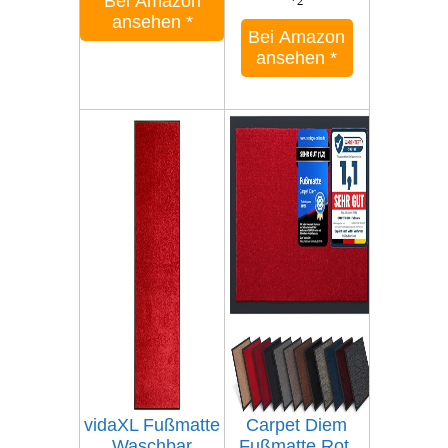
Bei Amazon
*2
ansehen
*
Bei Amazon
ansehen
*
vidaXL Fußmatte
Carpet Diem
Waschbar
Fußmatte Rot,