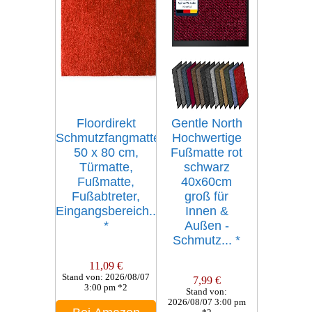
Floordirekt
Gentle North
Schmutzfangmatte,
Hochwertige
50 x 80 cm,
Fußmatte rot
Türmatte,
schwarz
Fußmatte,
40x60cm
Fußabtreter,
groß für
Eingangsbereich...
Innen &
*
Außen -
Schmutz...
*
11,09 €
Stand von: 2026/08/07
7,99 €
3:00 pm *2
Stand von:
2026/08/07 3:00 pm