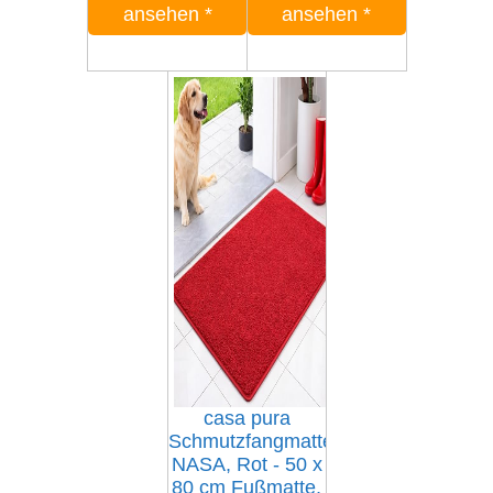
ansehen
*
ansehen
*
casa pura
Schmutzfangmatte
NASA, Rot - 50 x
80 cm Fußmatte,