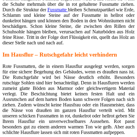
die Schuhe mehrmals über die in rot gehaltene Fussmatte ziehen.
Durch die Struktur der
Fussmatte
bleiben Schmutzpartikel wie Erde,
Schlamm und kleine Steine auf der Fussmatte in hellrot oder
dunkelrot hängen und können den Boden in den Wohnräumen nicht
beschädigen. Schon kleine Steine, die zwischen den Rillen der
Schuhsohle hängen bleiben, verursachen auf Naturböden aus Holz
feine Risse. Tritt in der Folge dort Flüssigkeit ein, quellt das Holz an
dieser Stelle nach und nach auf.
Im Hausflur – Rutschgefahr leicht verhindern
Rote Fussmatten, die in einem Hausflur ausgelegt werden, sorgen
für eine sichere Begehung des Gebäudes, wenn es draußen nass ist.
Die Rutschgefahr wird bei Nässe deutlich erhöht. Besonders
rutschige Sohlen sind hier benachteiligt. Denn in Hausfluren werden
zumeist glatte Böden aus Marmor oder gleichwertigem Material
verlegt. Die Beschichtung bietet keinen festen Halt und ein
Ausrutschen auf dem harten Boden kann schwere Folgen nach sich
ziehen. Zudem wünscht keine Hausfrau oder ein Hausmeister, dass
die Nässe von draußen im ganzen Hausflur verteilt wird. Mit
unseren schicken Fussmatten in rot, dunkelrot oder hellrot geben Sie
Ihrem Hausflur ein unverwechselbares Aussehen. Rot passt
besonders gut zu einem anderen warmen Ton wie gelb. Aber auch
schlichte Hausflure lassen sich mit roten Fussmatten aufpeppen.